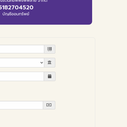
ณีรัตน์คอฟฟี่ซัพพลาย จำกัด
5182704520
บัญชีออมทรัพย์