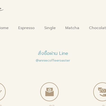
Home
Espresso
Single
Matcha
Chocola
สั่งซื้อผ่าน Line
@anniecoffeeroaster